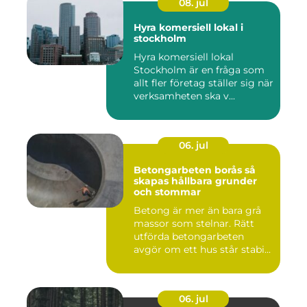
08. jul
Hyra komersiell lokal i
stockholm
Hyra komersiell lokal
Stockholm är en fråga som
allt fler företag ställer sig när
verksamheten ska v...
06. jul
Betongarbeten borås så
skapas hållbara grunder
och stommar
Betong är mer än bara grå
massor som stelnar. Rätt
utförda betongarbeten
avgör om ett hus står stabi...
06. jul