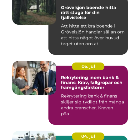
Grövelsjön boende hitta
rätt stuga för din
fjällvistelse
Att hitta ett bra boende i
Grövelsjön handlar sällan om
att hitta något över huvud
taget utan om at...
06. jul
Rekrytering inom bank &
finans: Krav, fallgropar och
framgångsfaktorer
Rekrytering bank & finans
skiljer sig tydligt från många
andra branscher. Kraven
p&a...
04. jul