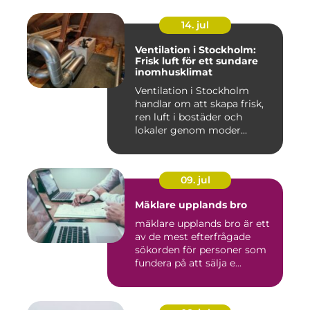
14. jul
Ventilation i Stockholm:
Frisk luft för ett sundare
inomhusklimat
Ventilation i Stockholm
handlar om att skapa frisk,
ren luft i bostäder och
lokaler genom moder...
09. jul
Mäklare upplands bro
mäklare upplands bro är ett
av de mest efterfrågade
sökorden för personer som
fundera på att sälja e...