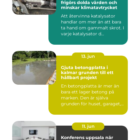
frigörs dolda värden och
minskar klimatavtrycket
Att återvinna katalysator
handlar om mer än att bara
ta hand om gammalt skrot. I
varje katalysator d...
13. jun
Gjuta betongplatta i
kalmar grunden till ett
hållbart projekt
En betongplatta är mer än
bara ett lager betong på
marken. Den är själva
grunden för huset, garaget,...
11. jun
Konferens uppsala när