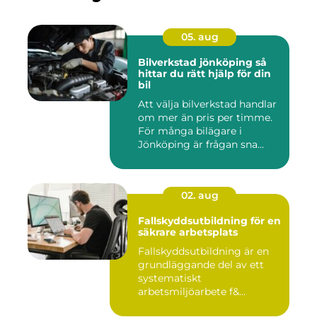
05. aug
Bilverkstad jönköping så
hittar du rätt hjälp för din
bil
Att välja bilverkstad handlar
om mer än pris per timme.
För många bilägare i
Jönköping är frågan sna...
02. aug
Fallskyddsutbildning för en
säkrare arbetsplats
Fallskyddsutbildning är en
grundläggande del av ett
systematiskt
arbetsmiljöarbete f&...