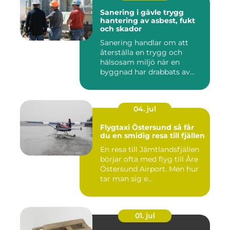
Sanering i gävle trygg
hantering av asbest, fukt
och skador
Sanering handlar om att
återställa en trygg och
hälsosam miljö när en
byggnad har drabbats av
skador...
04. jul
Flygtaxi Östersund så får
du en smidig resa till fjällen
En resa till Jämtlandsfjällen
börjar ofta med flyg till Åre
Östersund Airport. Men hur
tar man sig e...
01. jul