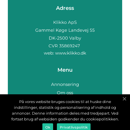
Adress
web:
www.klikko.dk
Menu
Annonsering
Om oss
Cookies
På vores website bruges cookies til at huske dine
indstillinger, statistik og personalisering af indhold og
Kontakta oss
annoncer. Denne information deles med tredjepart. Ved
Sitemap
fortsat brug af websiden godkender du cookiepolitikken.
Ok
Privatlivspolitik