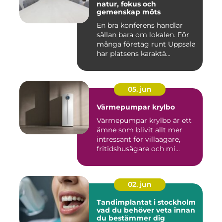
natur, fokus och
gemenskap möts
En bra konferens handlar
sällan bara om lokalen. För
många företag runt Uppsala
har platsens karaktä...
05. jun
Värmepumpar krylbo
Värmepumpar krylbo är ett
ämne som blivit allt mer
intressant för villaägare,
fritidshusägare och mi...
02. jun
Tandimplantat i stockholm
vad du behöver veta innan
du bestämmer dig