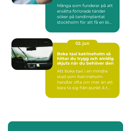
Många som funderar på att
ersätta förlorade tänder
söker på tandimplantat
stockholm för att få en bi...
02. jun
Boka taxi katrineholm så
hittar du trygg och smidig
skjuts när du behöver den
Att boka taxi i en mindre
stad som Katrineholm
handlar ofta om mer än att
bara ta sig från punkt A t...