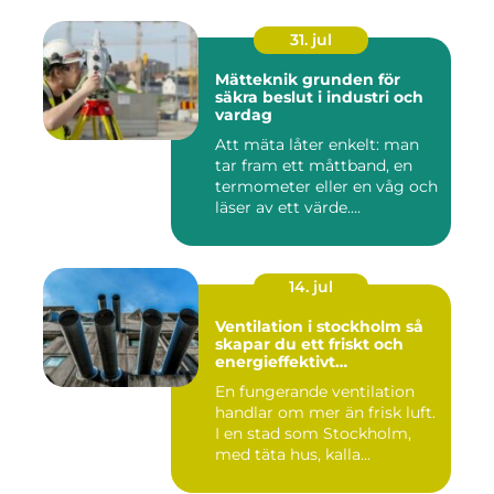
31. jul
Mätteknik grunden för
säkra beslut i industri och
vardag
Att mäta låter enkelt: man
tar fram ett måttband, en
termometer eller en våg och
läser av ett värde....
14. jul
Ventilation i stockholm så
skapar du ett friskt och
energieffektivt
inomhusklimat
En fungerande ventilation
handlar om mer än frisk luft.
I en stad som Stockholm,
med täta hus, kalla...