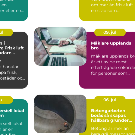
 en
om mer än frisk luft. 
r eller en
en stad som
ser av ett
Stockholm, med tät
hus, kalla...
ul
09. jul
n i
Mäklare upplands
 Frisk luft
bro
undare
mäklare upplands br
limat
 i
är ett av de mest
 handlar
efterfrågade sökord
pa frisk,
för personer som
 bostäder och
fundera på att sälja e.
enom
ul
06. jul
rsiell lokal
Betongarbeten
lm
borås så skapas
hållbara grunder
siell lokal
och stommar
Betong är mer än
 är en
bara grå massor so
llt fler