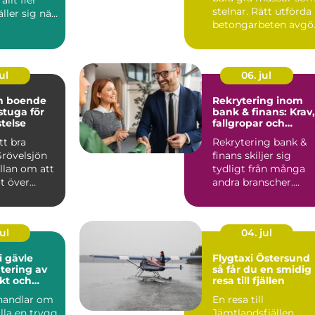
stelnar. Rätt utförda
äller sig när
betongarbeten avgö
en ska v...
om ett hus står stabi.
ul
06. jul
ön boende
Rekrytering inom
 stuga för
bank & finans: Krav,
stelse
fallgropar och
framgångsfaktorer
tt bra
Rekrytering bank &
Grövelsjön
finans skiljer sig
llan om att
tydligt från många
t över
andra branscher.
n om
Kraven p&a...
ul
04. jul
i gävle
Flygtaxi Östersund
tering av
så får du en smidig
ukt och
resa till fjällen
handlar om
En resa till
älla en trygg
Jämtlandsfjällen