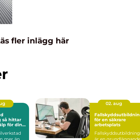
äs fler inlägg här
er
aug
02. aug
ad
Fallskyddsutbildni
ar
för en säkrare
älp för din
arbetsplats
bilverkstad
Fallskyddsutbildning
m mer än
är en grundläggand