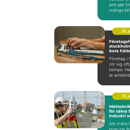
pris per t
många bil
Jönköping
sna...
31. j
Företagsh
stockholm mer 
bara häls
Företag i
rör sig oft
tempo. Me
är ambitiö
internatio
vana vi...
31. j
Mätteknik grund
för säkra 
industri 
Att mäta l
man tar f