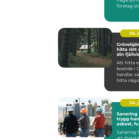
företag st
verksamhet
06. j
Grövelsj
hitta rätt
din fjällvi
Att hitta e
boende i 
handlar sä
hitta någo
huvud taget uta
at...
04. j
Sanering 
trygg han
asbest, f
skador
Sanering 
att återst