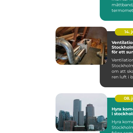
måttband,
termomete
våg och lä
värde....
14. j
Ventilatio
Stockholm:
för ett s
inomhusk
Ventilation
Stockholm
om att ska
ren luft i
lokaler g
moder...
08. j
Hyra kome
i stockho
Hyra komer
Stockholm
fråga som a