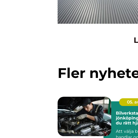
L
Fler nyhet
05. 
Bilverkst
jönköping så hitt
du rätt hj
bil
Att välja 
handlar o