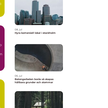
I
a
08. jul
Hyra komersiell lokal i stockholm
o
en
..
06. jul
Betongarbeten borås så skapas
hållbara grunder och stommar
m