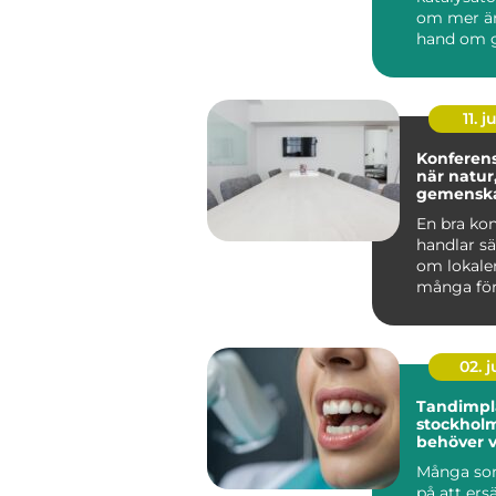
om mer än
hand om 
skrot. I va
katalysator
11. j
Konferen
när natur
gemensk
En bra ko
handlar sä
om lokale
många för
Uppsala h
karaktä...
02. 
Tandimpla
stockholm vad 
behöver v
du bestä
Många so
på att ers