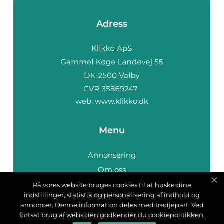
Adress
web:
www.klikko.dk
Menu
Annonsering
Om oss
Cookies
På vores website bruges cookies til at huske dine
indstillinger, statistik og personalisering af indhold og
Kontakta oss
annoncer. Denne information deles med tredjepart. Ved
Sitemap
fortsat brug af websiden godkender du cookiepolitikken.