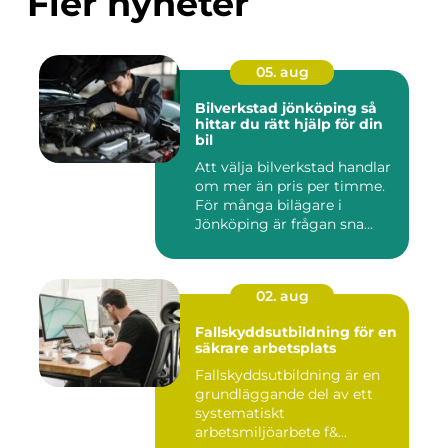
Fler nyheter
05. aug
Bilverkstad jönköping så
hittar du rätt hjälp för din
bil
Att välja bilverkstad handlar
om mer än pris per timme.
För många bilägare i
Jönköping är frågan sna...
02. aug
Fallskyddsutbildning för en
säkrare arbetsplats
Fallskyddsutbildning är en
grundläggande del av ett
systematiskt
arbetsmiljöarbete f&...