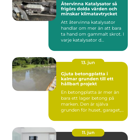
Återvinna Katalysator så
frigörs dolda värden och
minskar klimatavtrycket
Att återvinna katalysator
handlar om mer än att bara
ta hand om gammalt skrot. I
varje katalysator d...
13. jun
Gjuta betongplatta i
kalmar grunden till ett
hållbart projekt
En betongplatta är mer än
bara ett lager betong på
marken. Den är själva
grunden för huset, garaget,...
11. jun