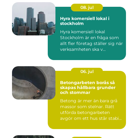
08. jul
Hyra komersiell lokal i
stockholm
Hyra komersiell lokal
Stockholm är en fråga som
allt fler företag ställer sig när
verksamheten ska v...
06. jul
Betongarbeten borås så
skapas hållbara grunder
och stommar
Betong är mer än bara grå
massor som stelnar. Rätt
utförda betongarbeten
avgör om ett hus står stabi...