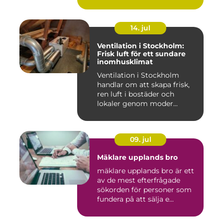
14. jul
Ventilation i Stockholm:
Frisk luft för ett sundare
inomhusklimat
Ventilation i Stockholm
handlar om att skapa frisk,
ren luft i bostäder och
lokaler genom moder...
09. jul
Mäklare upplands bro
mäklare upplands bro är ett
av de mest efterfrågade
sökorden för personer som
fundera på att sälja e...