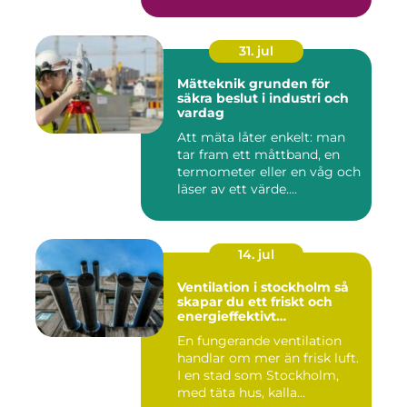
31. jul
Mätteknik grunden för
säkra beslut i industri och
vardag
Att mäta låter enkelt: man
tar fram ett måttband, en
termometer eller en våg och
läser av ett värde....
14. jul
Ventilation i stockholm så
skapar du ett friskt och
energieffektivt
inomhusklimat
En fungerande ventilation
handlar om mer än frisk luft.
I en stad som Stockholm,
med täta hus, kalla...