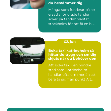
du bestämmer dig
Många som funderar på att
ersätta förlorade tänder
söker på tandimplantat
stockholm för att få en bi...
02. jun
Boka taxi katrineholm så
hittar du trygg och smidig
skjuts när du behöver den
Att boka taxi i en mindre
stad som Katrineholm
handlar ofta om mer än att
bara ta sig från punkt A t...