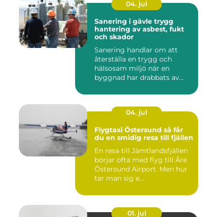
04. jul
Sanering i gävle trygg
hantering av asbest, fukt
och skador
Sanering handlar om att
återställa en trygg och
hälsosam miljö när en
byggnad har drabbats av
skador...
04. jul
Flygtaxi Östersund så får
du en smidig resa till fjällen
En resa till Jämtlandsfjällen
börjar ofta med flyg till Åre
Östersund Airport. Men hur
tar man sig e...
01. jul