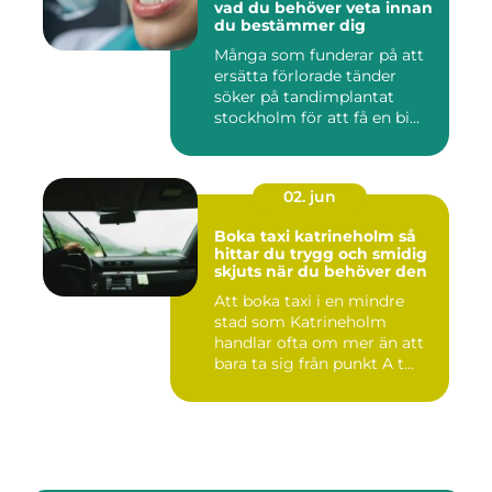
vad du behöver veta innan
du bestämmer dig
Många som funderar på att
ersätta förlorade tänder
söker på tandimplantat
stockholm för att få en bi...
02. jun
Boka taxi katrineholm så
hittar du trygg och smidig
skjuts när du behöver den
Att boka taxi i en mindre
stad som Katrineholm
handlar ofta om mer än att
bara ta sig från punkt A t...