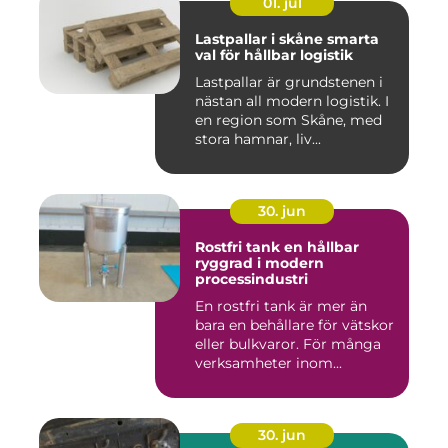
01. jul
Lastpallar i skåne smarta
val för hållbar logistik
Lastpallar är grundstenen i
nästan all modern logistik. I
en region som Skåne, med
stora hamnar, liv...
30. jun
Rostfri tank en hållbar
ryggrad i modern
processindustri
En rostfri tank är mer än
bara en behållare för vätskor
eller bulkvaror. För många
verksamheter inom...
30. jun