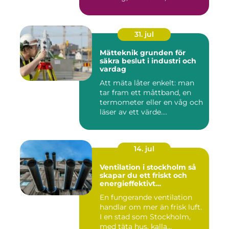
31. jul
Mätteknik grunden för
säkra beslut i industri och
vardag
Att mäta låter enkelt: man
tar fram ett måttband, en
termometer eller en våg och
läser av ett värde....
14. jul
Ventilation i stockholm så
skapar du ett friskt och
energieffektivt
inomhusklimat
En fungerande ventilation
handlar om mer än frisk luft.
I en stad som Stockholm,
med täta hus, kalla...