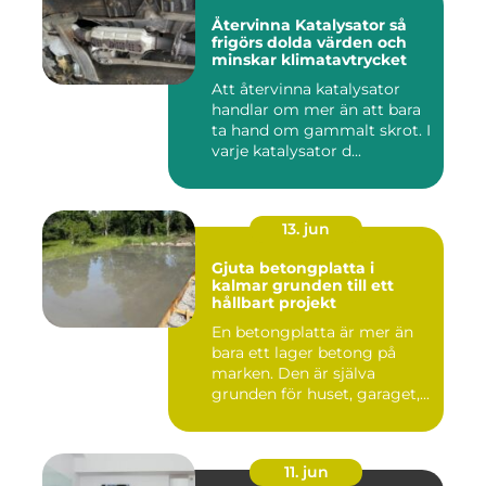
Återvinna Katalysator så
frigörs dolda värden och
minskar klimatavtrycket
Att återvinna katalysator
handlar om mer än att bara
ta hand om gammalt skrot. I
varje katalysator d...
13. jun
Gjuta betongplatta i
kalmar grunden till ett
hållbart projekt
En betongplatta är mer än
bara ett lager betong på
marken. Den är själva
grunden för huset, garaget,...
11. jun