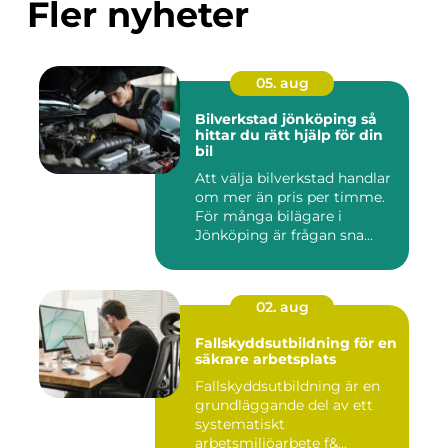
Fler nyheter
05. aug
Bilverkstad jönköping så
hittar du rätt hjälp för din
bil
Att välja bilverkstad handlar
om mer än pris per timme.
För många bilägare i
Jönköping är frågan sna...
02. aug
Fallskyddsutbildning för en
säkrare arbetsplats
Fallskyddsutbildning är en
grundläggande del av ett
systematiskt
arbetsmiljöarbete f&...