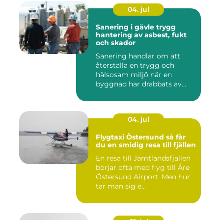
04. jul
Sanering i gävle trygg
hantering av asbest, fukt
och skador
Sanering handlar om att
återställa en trygg och
hälsosam miljö när en
byggnad har drabbats av
skador...
04. jul
Flygtaxi Östersund så får
du en smidig resa till fjällen
En resa till Jämtlandsfjällen
börjar ofta med flyg till Åre
Östersund Airport. Men hur
tar man sig e...