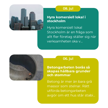
08. jul
Hyra komersiell lokal i
stockholm
Hyra komersiell lokal
Stockholm är en fråga som
allt fler företag ställer sig när
verksamheten ska v...
06. jul
Betongarbeten borås så
skapas hållbara grunder
och stommar
Betong är mer än bara grå
massor som stelnar. Rätt
utförda betongarbeten
avgör om ett hus står stabi...