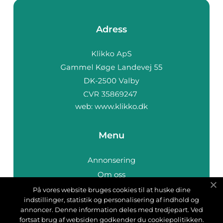
Adress
web:
www.klikko.dk
Menu
Annonsering
Om oss
Cookies
På vores website bruges cookies til at huske dine
indstillinger, statistik og personalisering af indhold og
Kontakta oss
annoncer. Denne information deles med tredjepart. Ved
Sitemap
fortsat brug af websiden godkender du cookiepolitikken.