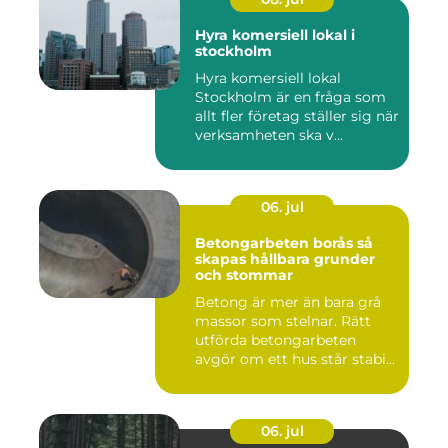
Hyra komersiell lokal i
stockholm
Hyra komersiell lokal
Stockholm är en fråga som
allt fler företag ställer sig när
verksamheten ska v...
06. jul
Betongarbeten borås så
skapas hållbara grunder
och stommar
Betong är mer än bara grå
massor som stelnar. Rätt
utförda betongarbeten
avgör om ett hus står stabi...
06. jul