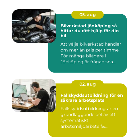
05. aug
Bilverkstad jönköping så
hittar du rätt hjälp för din
bil
Att välja bilverkstad handlar
om mer än pris per timme.
För många bilägare i
Jönköping är frågan sna...
02. aug
Fallskyddsutbildning för en
säkrare arbetsplats
Fallskyddsutbildning är en
grundläggande del av ett
systematiskt
arbetsmiljöarbete f&...