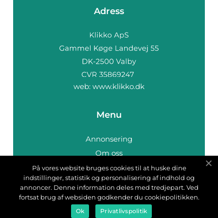
Adress
web:
www.klikko.dk
Menu
Annonsering
Om oss
Cookies
På vores website bruges cookies til at huske dine
indstillinger, statistik og personalisering af indhold og
Kontakta oss
annoncer. Denne information deles med tredjepart. Ved
Sitemap
fortsat brug af websiden godkender du cookiepolitikken.
Ok
Privatlivspolitik