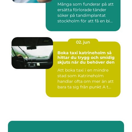
Många som funderar på att
ersätta förlorade tänder
söker på tandimplantat
stockholm för att få en bi...
02. jun
Boka taxi katrineholm så
hittar du trygg och smidig
skjuts när du behöver den
Att boka taxi i en mindre
stad som Katrineholm
handlar ofta om mer än att
bara ta sig från punkt A t...