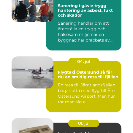
Sanering i gävle trygg
hantering av asbest, fukt
och skador
Sanering handlar om att
återställa en trygg och
hälsosam miljö när en
byggnad har drabbats av
skador...
04. jul
Flygtaxi Östersund så får
du en smidig resa till fjällen
En resa till Jämtlandsfjällen
börjar ofta med flyg till Åre
Östersund Airport. Men hur
tar man sig e...
01. jul