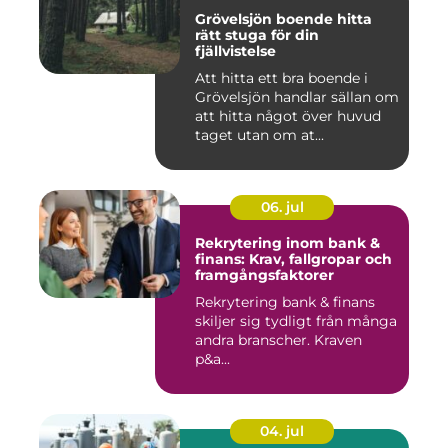
Grövelsjön boende hitta
rätt stuga för din
fjällvistelse
Att hitta ett bra boende i
Grövelsjön handlar sällan om
att hitta något över huvud
taget utan om at...
06. jul
Rekrytering inom bank &
finans: Krav, fallgropar och
framgångsfaktorer
Rekrytering bank & finans
skiljer sig tydligt från många
andra branscher. Kraven
p&a...
04. jul