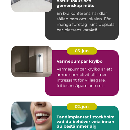
natur, fokus och
gemenskap möts
En bra konferens handlar
sällan bara om lokalen. För
många företag runt Uppsala
har platsens karaktä...
05. jun
Värmepumpar krylbo
Värmepumpar krylbo är ett
ämne som blivit allt mer
intressant för villaägare,
fritidshusägare och mi...
02. jun
Tandimplantat i stockholm
vad du behöver veta innan
du bestämmer dig