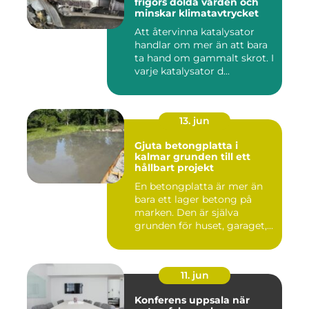
frigörs dolda värden och
minskar klimatavtrycket
Att återvinna katalysator
handlar om mer än att bara
ta hand om gammalt skrot. I
varje katalysator d...
13. jun
Gjuta betongplatta i
kalmar grunden till ett
hållbart projekt
En betongplatta är mer än
bara ett lager betong på
marken. Den är själva
grunden för huset, garaget,...
11. jun
Konferens uppsala när