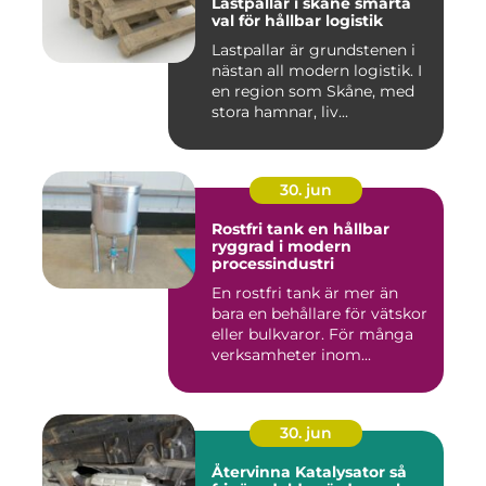
Lastpallar i skåne smarta
val för hållbar logistik
Lastpallar är grundstenen i
nästan all modern logistik. I
en region som Skåne, med
stora hamnar, liv...
30. jun
Rostfri tank en hållbar
ryggrad i modern
processindustri
En rostfri tank är mer än
bara en behållare för vätskor
eller bulkvaror. För många
verksamheter inom...
30. jun
Återvinna Katalysator så