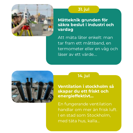
31. jul
Mätteknik grunden för
säkra beslut i industri och
vardag
Att mäta låter enkelt: man
tar fram ett måttband, en
termometer eller en våg och
läser av ett värde....
14. jul
Ventilation i stockholm så
skapar du ett friskt och
energieffektivt
inomhusklimat
En fungerande ventilation
handlar om mer än frisk luft.
I en stad som Stockholm,
med täta hus, kalla...