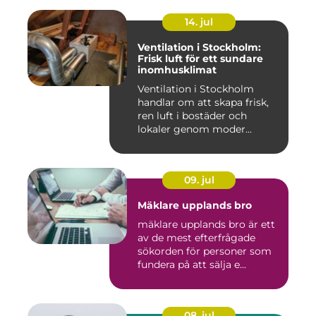
14. jul
Ventilation i Stockholm:
Frisk luft för ett sundare
inomhusklimat
Ventilation i Stockholm
handlar om att skapa frisk,
ren luft i bostäder och
lokaler genom moder...
09. jul
Mäklare upplands bro
mäklare upplands bro är ett
av de mest efterfrågade
sökorden för personer som
fundera på att sälja e...
08. jul