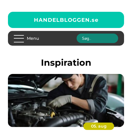
HANDELBLOGGEN.
se
Menu
inspiration
05. aug