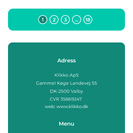
1
2
3
…
18
Adress
web:
www.klikko.dk
Menu