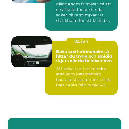
Många som funderar på att
ersätta förlorade tänder
söker på tandimplantat
stockholm för att få en bi...
02. jun
Boka taxi katrineholm så
hittar du trygg och smidig
skjuts när du behöver den
Att boka taxi i en mindre
stad som Katrineholm
handlar ofta om mer än att
bara ta sig från punkt A t...