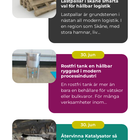
Lastpallar i skåne smarta
val för hållbar logistik
Lastpallar är grundstenen i
nästan all modern logistik. I
en region som Skåne, med
stora hamnar, liv...
30. jun
Rostfri tank en hållbar
ryggrad i modern
processindustri
En rostfri tank är mer än
bara en behållare för vätskor
eller bulkvaror. För många
verksamheter inom...
30. jun
Återvinna Katalysator så