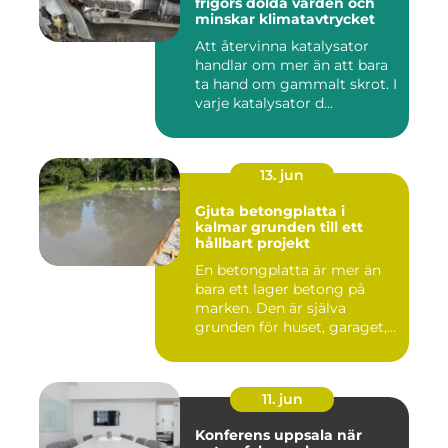
frigörs dolda värden och
minskar klimatavtrycket
Att återvinna katalysator
handlar om mer än att bara
ta hand om gammalt skrot. I
varje katalysator d...
13. jun
Gjuta betongplatta i
kalmar grunden till ett
hållbart projekt
En betongplatta är mer än
bara ett lager betong på
marken. Den är själva
grunden för huset, garaget,...
11. jun
Konferens uppsala när