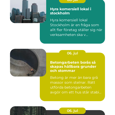
Hyra komersiell lokal i
stockholm
Hyra komersiell lokal
Stockholm är en fråga som
allt fler företag ställer sig när
verksamheten ska v...
06. jul
Betongarbeten borås så
skapas hållbara grunder
och stommar
Betong är mer än bara grå
massor som stelnar. Rätt
utförda betongarbeten
avgör om ett hus står stabi...
06. jul