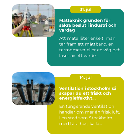
31. jul
Mätteknik grunden för
säkra beslut i industri och
vardag
Att mäta låter enkelt: man
tar fram ett måttband, en
termometer eller en våg och
läser av ett värde....
14. jul
Ventilation i stockholm så
skapar du ett friskt och
energieffektivt
inomhusklimat
En fungerande ventilation
handlar om mer än frisk luft.
I en stad som Stockholm,
med täta hus, kalla...