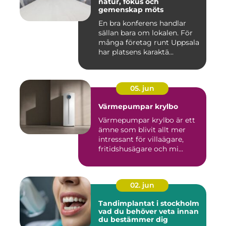
natur, fokus och
gemenskap möts
En bra konferens handlar
sällan bara om lokalen. För
många företag runt Uppsala
har platsens karaktä...
05. jun
Värmepumpar krylbo
Värmepumpar krylbo är ett
ämne som blivit allt mer
intressant för villaägare,
fritidshusägare och mi...
02. jun
Tandimplantat i stockholm
vad du behöver veta innan
du bestämmer dig