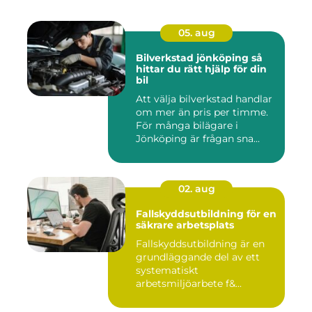
05. aug
Bilverkstad jönköping så
hittar du rätt hjälp för din
bil
Att välja bilverkstad handlar
om mer än pris per timme.
För många bilägare i
Jönköping är frågan sna...
02. aug
Fallskyddsutbildning för en
säkrare arbetsplats
Fallskyddsutbildning är en
grundläggande del av ett
systematiskt
arbetsmiljöarbete f&...