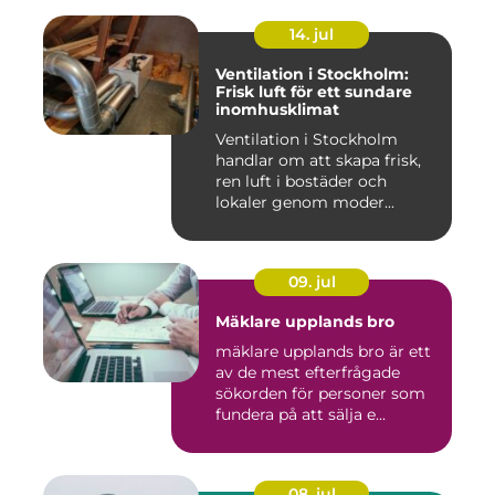
14. jul
Ventilation i Stockholm:
Frisk luft för ett sundare
inomhusklimat
Ventilation i Stockholm
handlar om att skapa frisk,
ren luft i bostäder och
lokaler genom moder...
09. jul
Mäklare upplands bro
mäklare upplands bro är ett
av de mest efterfrågade
sökorden för personer som
fundera på att sälja e...
08. jul