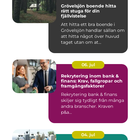
Grövelsjön boende hitta
rätt stuga för din
fjällvistelse
Att hitta ett bra boende i
Grövelsjön handlar sällan om
att hitta något över huvud
taget utan om at...
06. jul
Rekrytering inom bank &
finans: Krav, fallgropar och
framgångsfaktorer
Rekrytering bank & finans
skiljer sig tydligt från många
andra branscher. Kraven
p&a...
04. jul