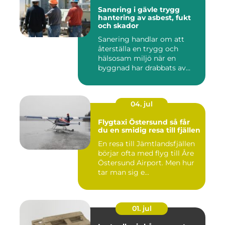
Sanering i gävle trygg
hantering av asbest, fukt
och skador
Sanering handlar om att
återställa en trygg och
hälsosam miljö när en
byggnad har drabbats av
skador...
04. jul
Flygtaxi Östersund så får
du en smidig resa till fjällen
En resa till Jämtlandsfjällen
börjar ofta med flyg till Åre
Östersund Airport. Men hur
tar man sig e...
01. jul