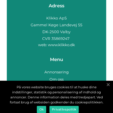
Adress
web:
www.klikko.dk
Menu
Annonsering
Om oss
Cookies
På vores website bruges cookies til at huske dine
indstillinger, statistik og personalisering af indhold og
Kontakta oss
annoncer. Denne information deles med tredjepart. Ved
Sitemap
fortsat brug af websiden godkender du cookiepolitikken.
Ok
Privatlivspolitik