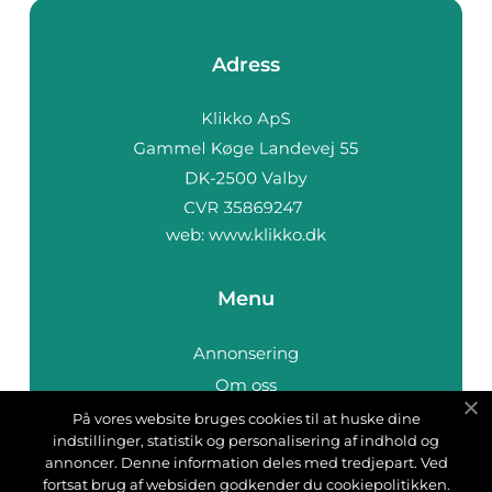
Adress
web:
www.klikko.dk
Menu
Annonsering
Om oss
Cookies
På vores website bruges cookies til at huske dine
indstillinger, statistik og personalisering af indhold og
Kontakta oss
annoncer. Denne information deles med tredjepart. Ved
Sitemap
fortsat brug af websiden godkender du cookiepolitikken.