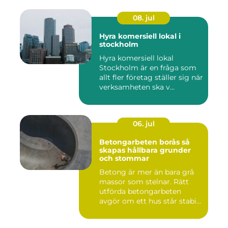
08. jul
Hyra komersiell lokal i
stockholm
Hyra komersiell lokal
Stockholm är en fråga som
allt fler företag ställer sig när
verksamheten ska v...
06. jul
Betongarbeten borås så
skapas hållbara grunder
och stommar
Betong är mer än bara grå
massor som stelnar. Rätt
utförda betongarbeten
avgör om ett hus står stabi...