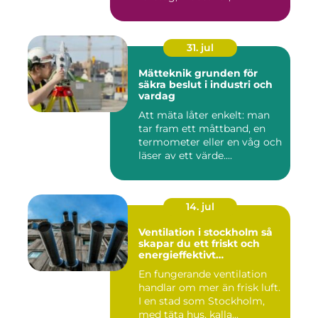
31. jul
Mätteknik grunden för
säkra beslut i industri och
vardag
Att mäta låter enkelt: man
tar fram ett måttband, en
termometer eller en våg och
läser av ett värde....
14. jul
Ventilation i stockholm så
skapar du ett friskt och
energieffektivt
inomhusklimat
En fungerande ventilation
handlar om mer än frisk luft.
I en stad som Stockholm,
med täta hus, kalla...