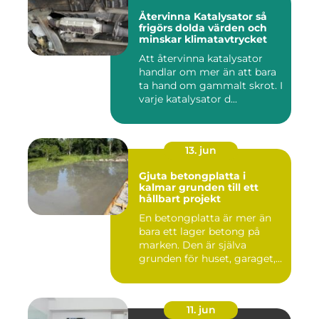
Återvinna Katalysator så
frigörs dolda värden och
minskar klimatavtrycket
Att återvinna katalysator
handlar om mer än att bara
ta hand om gammalt skrot. I
varje katalysator d...
13. jun
Gjuta betongplatta i
kalmar grunden till ett
hållbart projekt
En betongplatta är mer än
bara ett lager betong på
marken. Den är själva
grunden för huset, garaget,...
11. jun