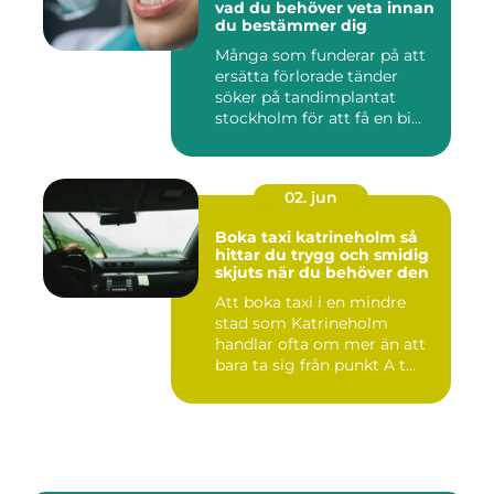
vad du behöver veta innan
du bestämmer dig
Många som funderar på att
ersätta förlorade tänder
söker på tandimplantat
stockholm för att få en bi...
02. jun
Boka taxi katrineholm så
hittar du trygg och smidig
skjuts när du behöver den
Att boka taxi i en mindre
stad som Katrineholm
handlar ofta om mer än att
bara ta sig från punkt A t...