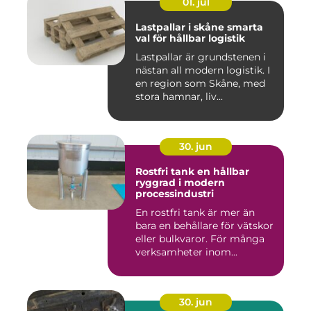
01. jul
Lastpallar i skåne smarta
val för hållbar logistik
Lastpallar är grundstenen i
nästan all modern logistik. I
en region som Skåne, med
stora hamnar, liv...
30. jun
Rostfri tank en hållbar
ryggrad i modern
processindustri
En rostfri tank är mer än
bara en behållare för vätskor
eller bulkvaror. För många
verksamheter inom...
30. jun