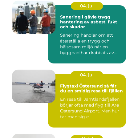
04. jul
Sanering i gävle trygg
hantering av asbest, fukt
och skador
Sanering handlar om att
återställa en trygg och
hälsosam miljö när en
byggnad har drabbats av
skador...
04. jul
Flygtaxi Östersund så får
du en smidig resa till fjällen
En resa till Jämtlandsfjällen
börjar ofta med flyg till Åre
Östersund Airport. Men hur
tar man sig e...