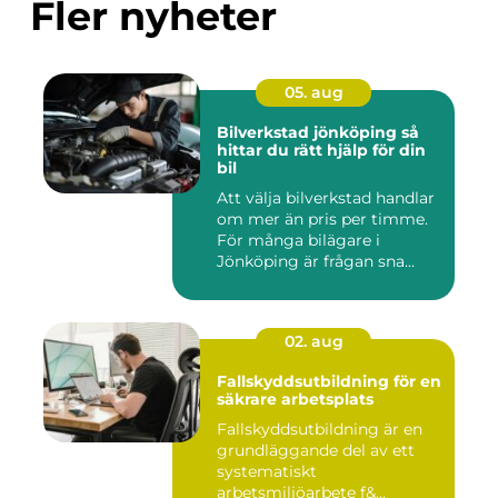
Fler nyheter
05. aug
Bilverkstad jönköping så
hittar du rätt hjälp för din
bil
Att välja bilverkstad handlar
om mer än pris per timme.
För många bilägare i
Jönköping är frågan sna...
02. aug
Fallskyddsutbildning för en
säkrare arbetsplats
Fallskyddsutbildning är en
grundläggande del av ett
systematiskt
arbetsmiljöarbete f&...