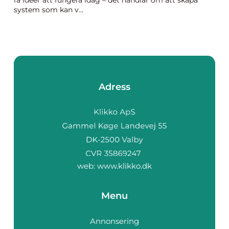
få idéer att fungera idag – det handlar om att skapa
system som kan v...
Adress
web:
www.klikko.dk
Menu
Annonsering